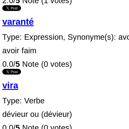
2.0/
5
Note (1 votes)
varanté
Type: Expression,
Synonyme(s): avo
avoir faim
0.0/
5
Note (0 votes)
vira
Type: Verbe
dévieur ou (dévieur)
0.0/
5
Note (0 votes)