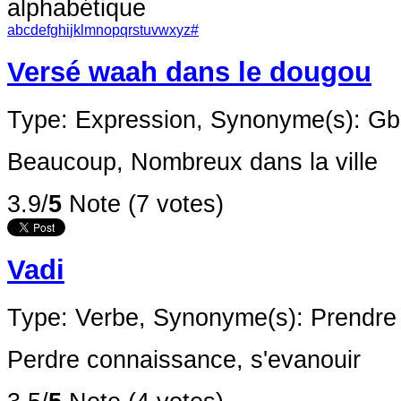
alphabétique
a
b
c
d
e
f
g
h
i
j
k
l
m
n
o
p
q
r
s
t
u
v
w
x
y
z
#
Versé waah dans le dougou
Type: Expression,
Synonyme(s): Gb
Beaucoup, Nombreux dans la ville
3.9/
5
Note (7 votes)
Vadi
Type: Verbe,
Synonyme(s): Prendre
Perdre connaissance, s'evanouir