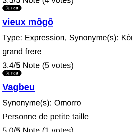
3.5/
5
Note (4 votes)
vieux mȏgȏ
Type: Expression,
Synonyme(s): Kȏ
grand frere
3.4/
5
Note (5 votes)
Vagbeu
Synonyme(s): Omorro
Personne de petite taille
5.0/
5
Note (1 votes)