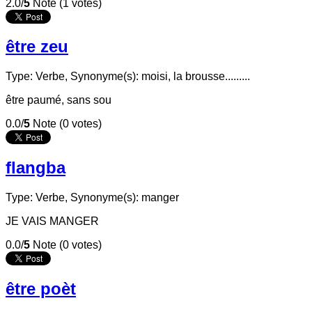
2.0/
5
Note (1 votes)
être zeu
Type: Verbe,
Synonyme(s): moisi, la brousse.........
être paumé, sans sou
0.0/
5
Note (0 votes)
flangba
Type: Verbe,
Synonyme(s): manger
JE VAIS MANGER
0.0/
5
Note (0 votes)
être poèt