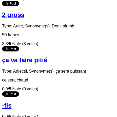
2 gross
Type: Autre,
Synonyme(s): Demi plomb
50 francs
3.3/
5
Note (3 votes)
ça va faire pitié
Type: Adjectif,
Synonyme(s): ça sera puissant
ce sera chaud
0.0/
5
Note (0 votes)
-fis
0.0/
5
Note (0 votes)