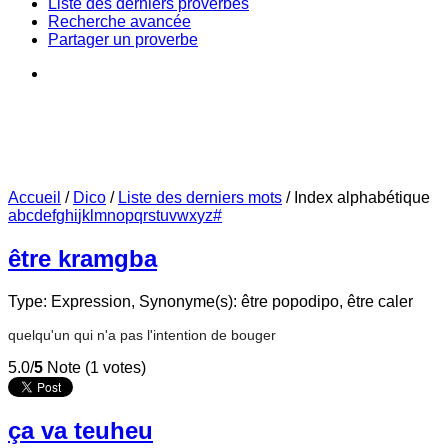
Liste des derniers proverbes
Recherche avancée
Partager un proverbe
Accueil
/
Dico
/
Liste des derniers mots
/
Index alphabétique
a
b
c
d
e
f
g
h
i
j
k
l
m
n
o
p
q
r
s
t
u
v
w
x
y
z
#
être kramgba
Type: Expression,
Synonyme(s): être popodipo, être caler
quelqu'un qui n'a pas l'intention de bouger
5.0/
5
Note (1 votes)
ça va teuheu