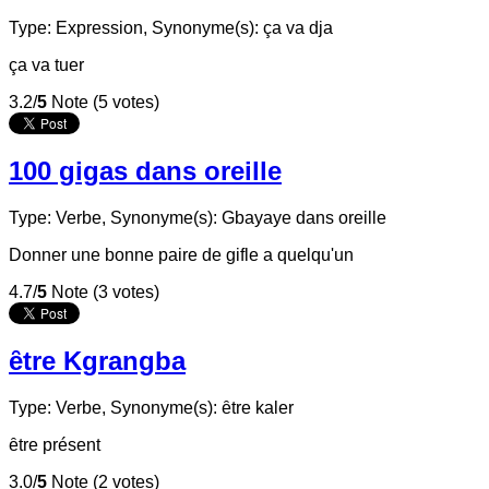
Type: Expression,
Synonyme(s): ça va dja
ça va tuer
3.2/
5
Note (5 votes)
100 gigas dans oreille
Type: Verbe,
Synonyme(s): Gbayaye dans oreille
Donner une bonne paire de gifle a quelqu'un
4.7/
5
Note (3 votes)
ȇtre Kgrangba
Type: Verbe,
Synonyme(s): ȇtre kaler
ȇtre présent
3.0/
5
Note (2 votes)