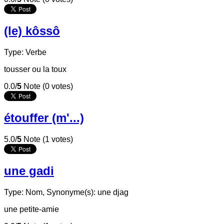
(le) kôssô
Type: Verbe
tousser ou la toux
0.0/
5
Note (0 votes)
étouffer (m'...)
5.0/
5
Note (1 votes)
une gadi
Type: Nom,
Synonyme(s): une djag
une petite-amie