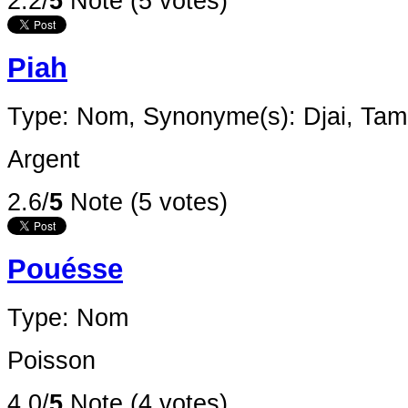
2.2/
5
Note (5 votes)
Piah
Type: Nom,
Synonyme(s): Djai, Ta
Argent
2.6/
5
Note (5 votes)
Pouésse
Type: Nom
Poisson
4.0/
5
Note (4 votes)