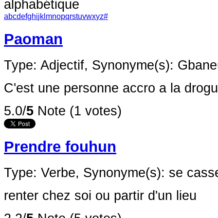
alphabétique
a
b
c
d
e
f
g
h
i
j
k
l
m
n
o
p
q
r
s
t
u
v
w
x
y
z
#
Paoman
Type: Adjectif,
Synonyme(s): Gbane
C'est une personne accro a la drogu
5.0/
5
Note (1 votes)
Prendre fouhun
Type: Verbe,
Synonyme(s): se casse
renter chez soi ou partir d'un lieu