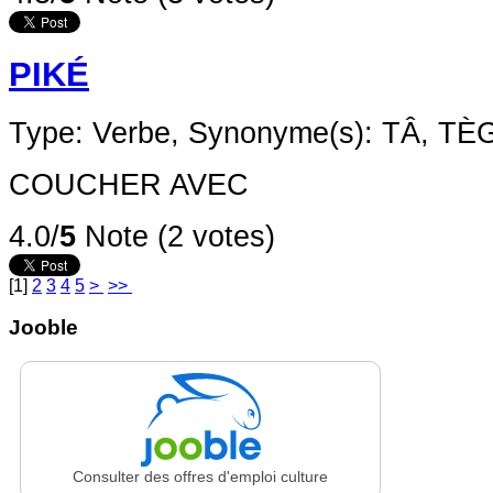
PIKÉ
Type: Verbe,
Synonyme(s): TÂ, T
COUCHER AVEC
4.0/
5
Note (2 votes)
[
1
]
2
3
4
5
>
>>
Jooble
Consulter des offres d'emploi culture