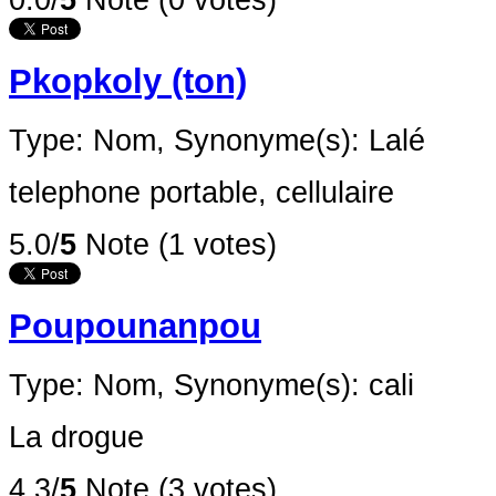
0.0/
5
Note (0 votes)
Pkopkoly (ton)
Type: Nom,
Synonyme(s): Lalé
telephone portable, cellulaire
5.0/
5
Note (1 votes)
Poupounanpou
Type: Nom,
Synonyme(s): cali
La drogue
4.3/
5
Note (3 votes)