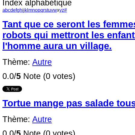
Index alphabétique
a
b
c
d
e
f
g
h
i
j
k
l
m
n
o
p
q
r
s
t
u
v
w
x
y
z
#
Tant que ce seront les femmes
robots qui mettront les enfan
l'homme aura un village.
Thème:
Autre
0.0/
5
Note (0 votes)
Tortue mange pas salade tous
Thème:
Autre
0.0/
5
Note (0 votes)