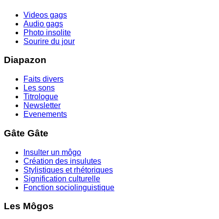
Videos gags
Audio gags
Photo insolite
Sourire du jour
Diapazon
Faits divers
Les sons
Titrologue
Newsletter
Evenements
Gâte Gâte
Insulter un môgo
Création des insulutes
Stylistiques et rhétoriques
Signification culturelle
Fonction sociolinguistique
Les Môgos