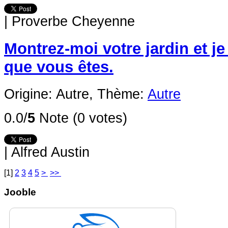
|
Proverbe Cheyenne
Montrez-moi votre jardin et je
que vous êtes.
Origine: Autre,
Thème:
Autre
0.0/
5
Note (0 votes)
|
Alfred Austin
[
1
]
2
3
4
5
>
>>
Jooble