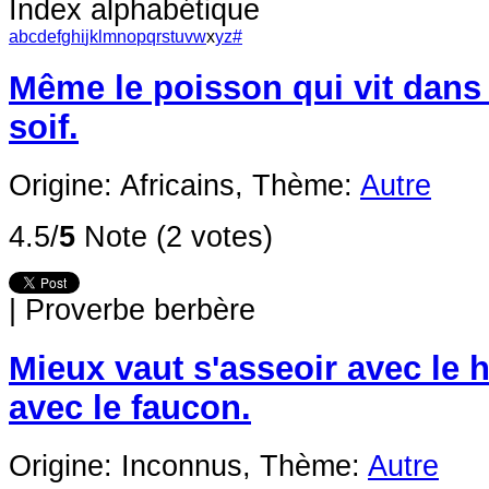
Index alphabétique
a
b
c
d
e
f
g
h
i
j
k
l
m
n
o
p
q
r
s
t
u
v
w
x
y
z
#
Même le poisson qui vit dans 
soif.
Origine: Africains,
Thème:
Autre
4.5/
5
Note (2 votes)
|
Proverbe berbère
Mieux vaut s'asseoir avec le 
avec le faucon.
Origine: Inconnus,
Thème:
Autre