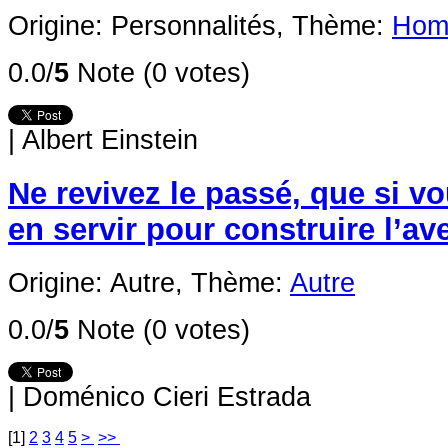
Origine: Personnalités,
Thème:
Homm
0.0/
5
Note (0 votes)
|
Albert Einstein
Ne revivez le passé, que si v
en servir pour construire l’ave
Origine: Autre,
Thème:
Autre
0.0/
5
Note (0 votes)
|
Doménico Cieri Estrada
[
1
]
2
3
4
5
>
>>