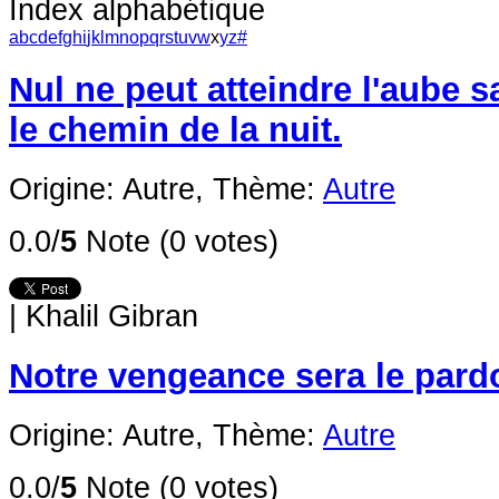
Index alphabétique
a
b
c
d
e
f
g
h
i
j
k
l
m
n
o
p
q
r
s
t
u
v
w
x
y
z
#
Nul ne peut atteindre l'aube 
le chemin de la nuit.
Origine: Autre,
Thème:
Autre
0.0/
5
Note (0 votes)
|
Khalil Gibran
Notre vengeance sera le pard
Origine: Autre,
Thème:
Autre
0.0/
5
Note (0 votes)