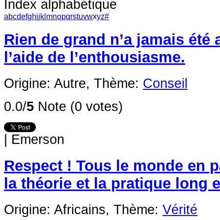
Index alphabétique
a
b
c
d
e
f
g
h
i
j
k
l
m
n
o
p
q
r
s
t
u
v
w
x
y
z
#
Rien de grand n’a jamais été
l’aide de l’enthousiasme.
Origine: Autre,
Thème:
Conseil
0.0/
5
Note (0 votes)
|
Emerson
Respect ! Tous le monde en p
la théorie et la pratique long 
Origine: Africains,
Thème:
Vérité