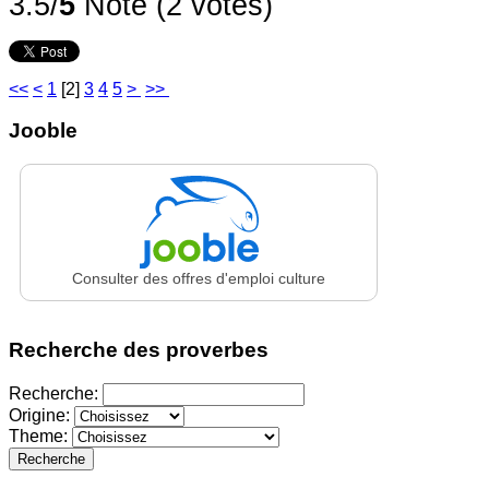
3.5/
5
Note (2 votes)
<<
<
1
[
2
]
3
4
5
>
>>
Jooble
Consulter des offres d'emploi culture
Recherche des proverbes
Recherche:
Origine:
Theme:
Recherche