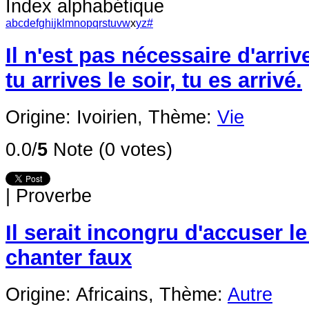
Index alphabétique
a
b
c
d
e
f
g
h
i
j
k
l
m
n
o
p
q
r
s
t
u
v
w
x
y
z
#
Il n'est pas nécessaire d'arrive
tu arrives le soir, tu es arrivé.
Origine: Ivoirien,
Thème:
Vie
0.0/
5
Note (0 votes)
|
Proverbe
Il serait incongru d'accuser l
chanter faux
Origine: Africains,
Thème:
Autre