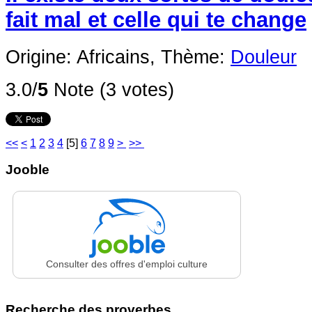
fait mal et celle qui te change
Origine: Africains,
Thème:
Douleur
3.0/
5
Note (3 votes)
<<
<
1
2
3
4
[
5
]
6
7
8
9
>
>>
Jooble
Consulter des offres d'emploi culture
Recherche des proverbes