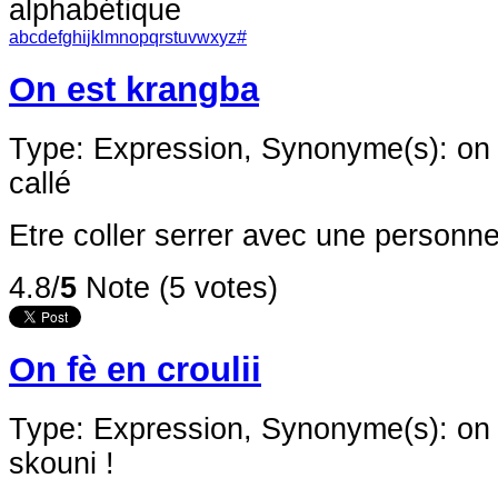
alphabétique
a
b
c
d
e
f
g
h
i
j
k
l
m
n
o
p
q
r
s
t
u
v
w
x
y
z
#
On est krangba
Type: Expression,
Synonyme(s): on e
callé
Etre coller serrer avec une personn
4.8/
5
Note (5 votes)
On fè en croulii
Type: Expression,
Synonyme(s): on 
skouni !