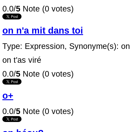
0.0/
5
Note (0 votes)
on n'a mit dans toi
Type: Expression,
Synonyme(s): on 
on t'as viré
0.0/
5
Note (0 votes)
o+
0.0/
5
Note (0 votes)