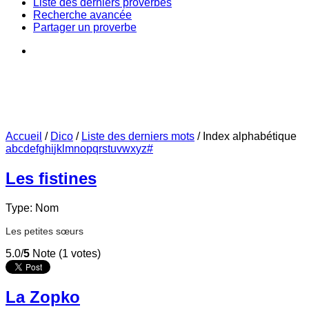
Liste des derniers proverbes
Recherche avancée
Partager un proverbe
Accueil
/
Dico
/
Liste des derniers mots
/
Index alphabétique
a
b
c
d
e
f
g
h
i
j
k
l
m
n
o
p
q
r
s
t
u
v
w
x
y
z
#
Les fistines
Type: Nom
Les petites sœurs
5.0/
5
Note (1 votes)
La Zopko