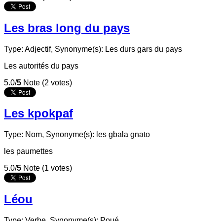
Les bras long du pays
Type: Adjectif,
Synonyme(s): Les durs gars du pays
Les autorités du pays
5.0/
5
Note (2 votes)
Les kpokpaf
Type: Nom,
Synonyme(s): les gbala gnato
les paumettes
5.0/
5
Note (1 votes)
Léou
Type: Verbe,
Synonyme(s): Poué