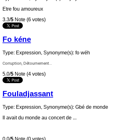
Etre fou amoureux
3.3/
5
Note (6 votes)
Fo kéne
Type: Expression,
Synonyme(s): fo wéh
Corruption, Détournement...
5.0/
5
Note (4 votes)
Fouladjassant
Type: Expression,
Synonyme(s): Gbé de monde
Il avait du monde au concert de ...
0.0/
5
Note (0 votes)