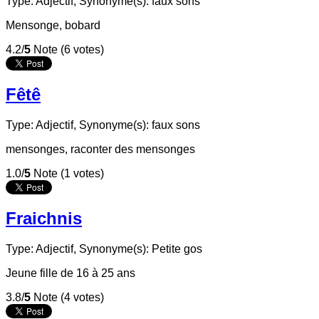
Type: Adjectif,
Synonyme(s): faux sons
Mensonge, bobard
4.2/
5
Note (6 votes)
Fêtê
Type: Adjectif,
Synonyme(s): faux sons
mensonges, raconter des mensonges
1.0/
5
Note (1 votes)
Fraichnis
Type: Adjectif,
Synonyme(s): Petite gos
Jeune fille de 16 à 25 ans
3.8/
5
Note (4 votes)