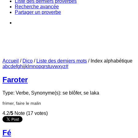
Liste des derniers proverbes
Recherche avancée
Partager un proverbe
Accueil
/
Dico
/
Liste des derniers mots
/
Index alphabétique
a
b
c
d
e
f
g
h
i
j
k
l
m
n
o
p
q
r
s
t
u
v
w
x
y
z
#
Faroter
Type: Verbe,
Synonyme(s): se blôfer, se laka
frimer, faire le malin
4.2/
5
Note (17 votes)
Fé