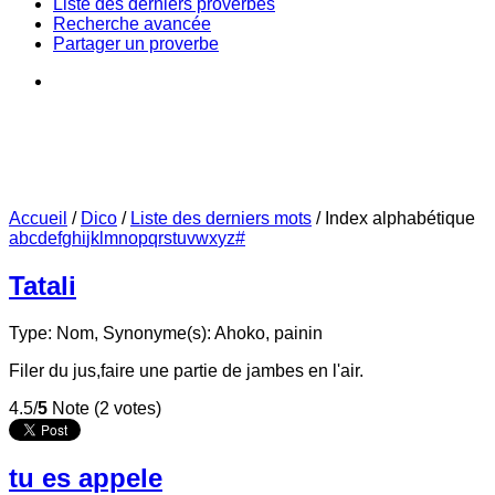
Liste des derniers proverbes
Recherche avancée
Partager un proverbe
Accueil
/
Dico
/
Liste des derniers mots
/
Index alphabétique
a
b
c
d
e
f
g
h
i
j
k
l
m
n
o
p
q
r
s
t
u
v
w
x
y
z
#
Tatali
Type: Nom,
Synonyme(s): Ahoko, painin
Filer du jus,faire une partie de jambes en l'air.
4.5/
5
Note (2 votes)
tu es appele