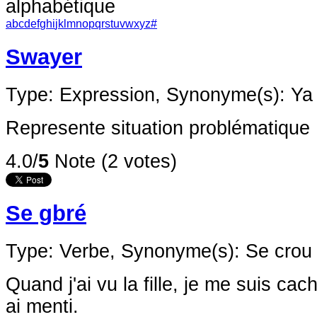
alphabétique
a
b
c
d
e
f
g
h
i
j
k
l
m
n
o
p
q
r
s
t
u
v
w
x
y
z
#
Swayer
Type: Expression,
Synonyme(s): Ya
Represente situation problématique
4.0/
5
Note (2 votes)
Se gbré
Type: Verbe,
Synonyme(s): Se crou
Quand j'ai vu la fille, je me suis cac
ai menti.