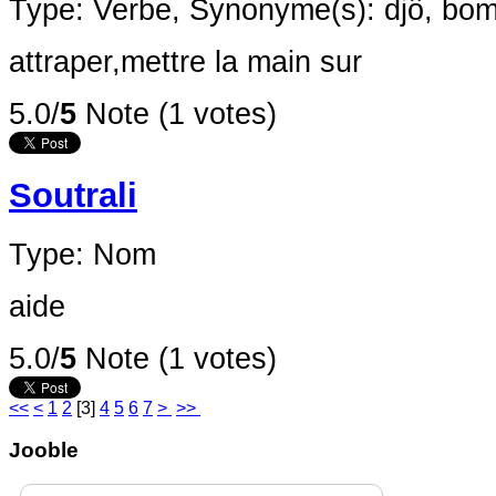
Type: Verbe,
Synonyme(s): djô, bo
attraper,mettre la main sur
5.0/
5
Note (1 votes)
Soutrali
Type: Nom
aide
5.0/
5
Note (1 votes)
<<
<
1
2
[
3
]
4
5
6
7
>
>>
Jooble