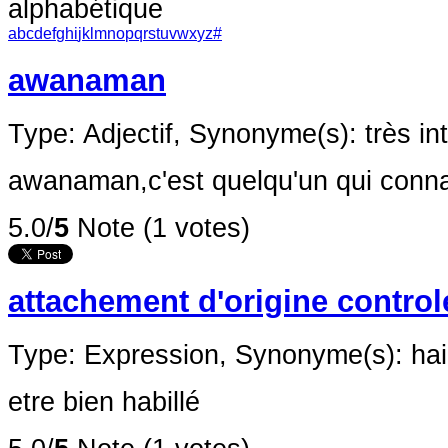
alphabétique
a
b
c
d
e
f
g
h
i
j
k
l
m
n
o
p
q
r
s
t
u
v
w
x
y
z
#
awanaman
Type: Adjectif,
Synonyme(s): très int
awanaman,c'est quelqu'un qui connait
5.0/
5
Note (1 votes)
attachement d'origine control
Type: Expression,
Synonyme(s): hail
etre bien habillé