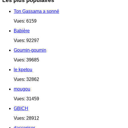
Les plus populaires
Ton Gassama a sonné
Vues: 6159
Babière
Vues: 92297
Goumin-goumin
Vues: 39685
le kpetou
Vues: 32862
mougou
Vues: 31459
GBICH
Vues: 28912
daccoriser