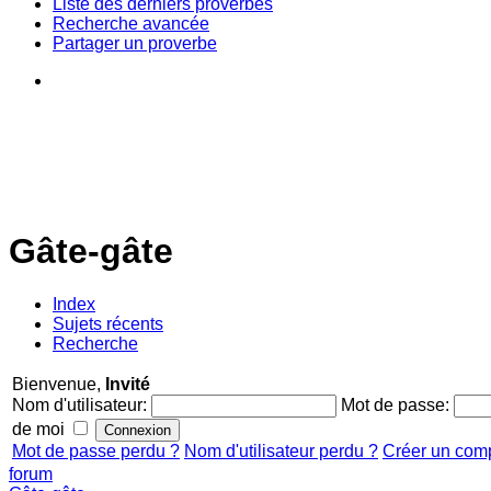
Liste des derniers proverbes
Recherche avancée
Partager un proverbe
Gâte-gâte
Index
Sujets récents
Recherche
Bienvenue,
Invité
Nom d'utilisateur:
Mot de passe:
de moi
Mot de passe perdu ?
Nom d'utilisateur perdu ?
Créer un com
forum