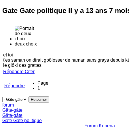
Gate Gate politique
il y a 13 ans 7 mo
deux choix
et toi
t'es saman on dirait gbôlosser de naman sans graya depuis 
le glôki des grattés
Répondre
Citer
Page:
Répondre
1
forum
Gâte-gâte
Gâte-gâte
Gate Gate politique
Forum Kunena