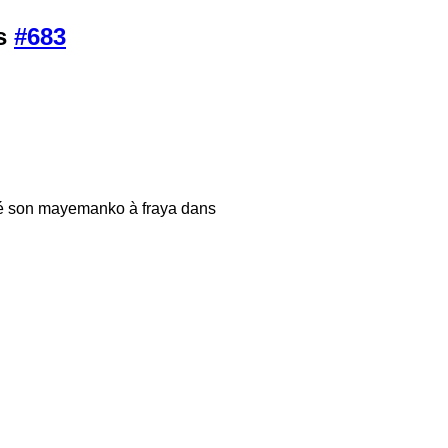
is
#683
ké son mayemanko à fraya dans