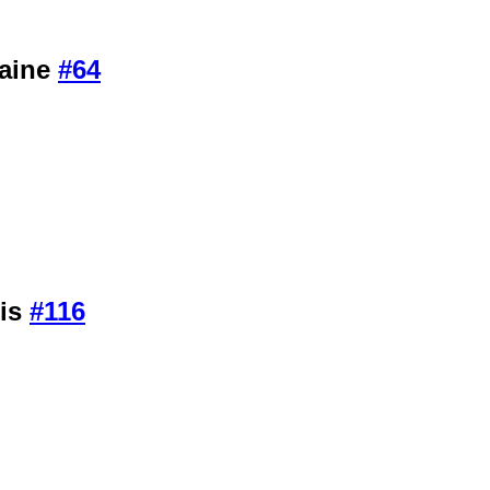
maine
#64
ois
#116