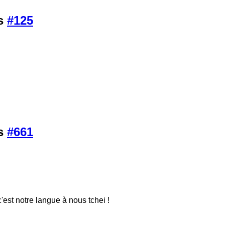
is
#125
is
#661
'est notre langue à nous tchei !