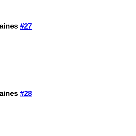
maines
#27
maines
#28