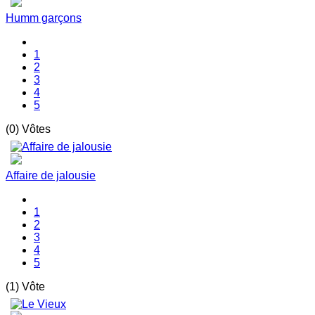
Humm garçons
1
2
3
4
5
(0) Vôtes
Affaire de jalousie
1
2
3
4
5
(1) Vôte