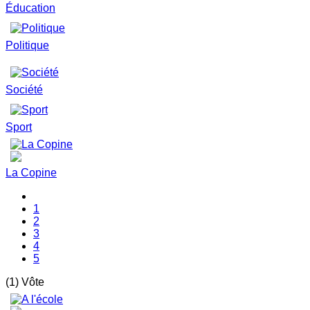
Éducation
Politique
Société
Sport
La Copine
1
2
3
4
5
(1) Vôte