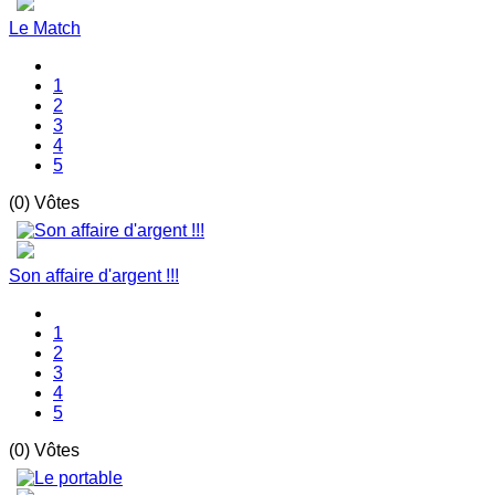
Le Match
1
2
3
4
5
(0) Vôtes
Son affaire d'argent !!!
1
2
3
4
5
(0) Vôtes