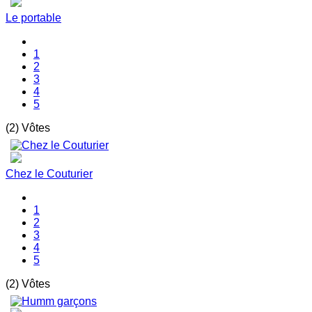
Le portable
1
2
3
4
5
(2) Vôtes
Chez le Couturier
1
2
3
4
5
(2) Vôtes