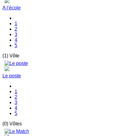
A l'école
1
2
3
4
5
(1) Vôte
Le poste
1
2
3
4
5
(0) Vôtes