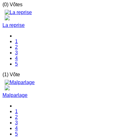
(0) Vôtes
La reprise
1
2
3
4
5
(1) Vôte
Malparlage
1
2
3
4
5