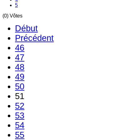
5
(0) Vôtes
Début
Précédent
46
47
48
49
50
51
52
53
54
55