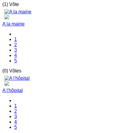
(1) Vôte
A la mairie
1
2
3
4
5
(0) Vôtes
A l'hôpital
1
2
3
4
5