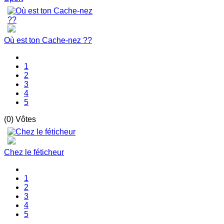
Où est ton Cache-nez ??
1
2
3
4
5
(0) Vôtes
Chez le féticheur
1
2
3
4
5