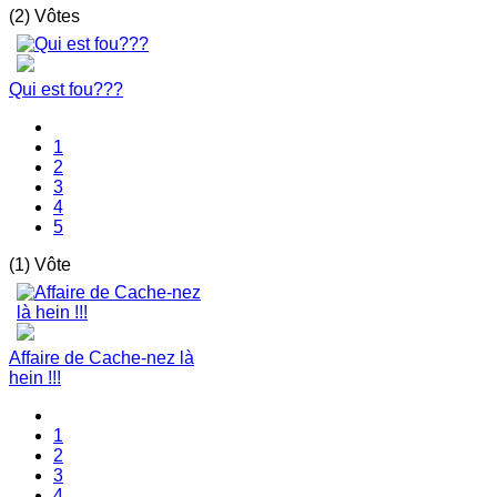
(2) Vôtes
Qui est fou???
1
2
3
4
5
(1) Vôte
Affaire de Cache-nez là
hein !!!
1
2
3
4