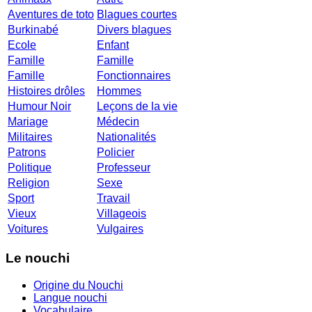
Aventures de toto
Blagues courtes
Burkinabé
Divers blagues
Ecole
Enfant
Famille
Famille
Famille
Fonctionnaires
Histoires drôles
Hommes
Humour Noir
Leçons de la vie
Mariage
Médecin
Militaires
Nationalités
Patrons
Policier
Politique
Professeur
Religion
Sexe
Sport
Travail
Vieux
Villageois
Voitures
Vulgaires
Le nouchi
Origine du Nouchi
Langue nouchi
Vocabulaire