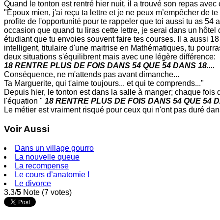
Quand le tonton est rentré hier nuit, il a trouvé son repas avec 
"Époux mien, j'ai reçu ta lettre et je ne peux m’empêcher de t
profite de l'opportunité pour te rappeler que toi aussi tu as 54
occasion que quand tu liras cette lettre, je serai dans un hôtel
étudiant que tu envoies souvent faire tes courses. Il a aussi 1
intelligent, titulaire d'une maitrise en Mathématiques, tu pou
deux situations s'équilibrent mais avec une légère différence:
18 RENTRE PLUS DE FOIS DANS 54 QUE 54 DANS 18....
Conséquence, ne m'attends pas avant dimanche...
Ta Marguerite, qui t'aime toujours... et qui te comprends..."
Depuis hier, le tonton est dans la salle à manger; chaque fois
l'équation "
18 RENTRE PLUS DE FOIS DANS 54 QUE 54 
Le métier est vraiment risqué pour ceux qui n'ont pas duré dans
Voir Aussi
Dans un village gourro
La nouvelle queue
La recompense
Le cours d’anatomie !
Le divorce
3.3/
5
Note (7 votes)