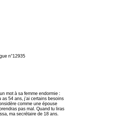
gue n°12935
sé un mot à sa femme endormie :
as 54 ans, j'ai certains besoins
te considère comme une épouse
prendras pas mal. Quand tu liras
essa, ma secrétaire de 18 ans.