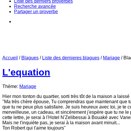
Liste des derniers proverbes
Recherche avancée
Partager un proverbe
Accueil
/
Blagues
/
Liste des dernieres blagues
/
Mariage
/
Bla
L'equation
Thème:
Mariage
Hier mon tonton du quartier, sorti très tôt de la maison a lais
"Ma très chère épouse, Tu comprendras que maintenant que tu 
que tu ne peux plus satisfaire. Je suis heureux avec toi, je 
merveilleuse, un cadeau, et sincèrement j'espère que tu ne le 
cette lettre, je serai à l'Hotel N'Zelibessai à Bouaké avec Van
Mais ne t'inquiète pas, je serai à la maison avant minuit...
Ton Robert qui t'aime toujours"