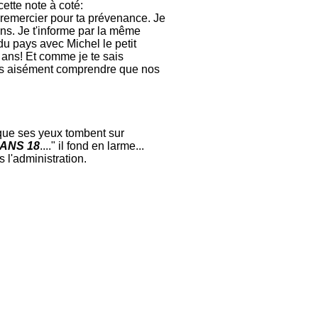
cette note à coté:
e remercier pour ta prévenance. Je
 ans. Je t'informe par la même
 du pays avec Michel le petit
8 ans! Et comme je te sais
rras aisément comprendre que nos
 que ses yeux tombent sur
DANS 18
...." il fond en larme...
 l'administration.