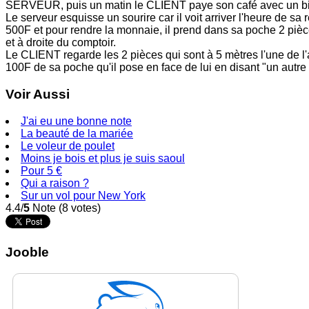
SERVEUR, puis un matin le CLIENT paye son café avec un bil
Le serveur esquisse un sourire car il voit arriver l'heure de sa r
500F et pour rendre la monnaie, il prend dans sa poche 2 piè
et à droite du comptoir.
Le CLIENT regarde les 2 pièces qui sont à 5 mètres l'une de l'a
100F de sa poche qu'il pose en face de lui en disant "un autre 
Voir Aussi
J'ai eu une bonne note
La beauté de la mariée
Le voleur de poulet
Moins je bois et plus je suis saoul
Pour 5 €
Qui a raison ?
Sur un vol pour New York
4.4/
5
Note (8 votes)
Jooble