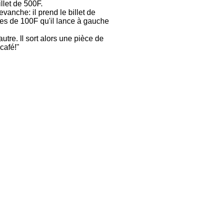
let de 500F.
evanche: il prend le billet de
ces de 100F qu'il lance à gauche
utre. Il sort alors une pièce de
café!"