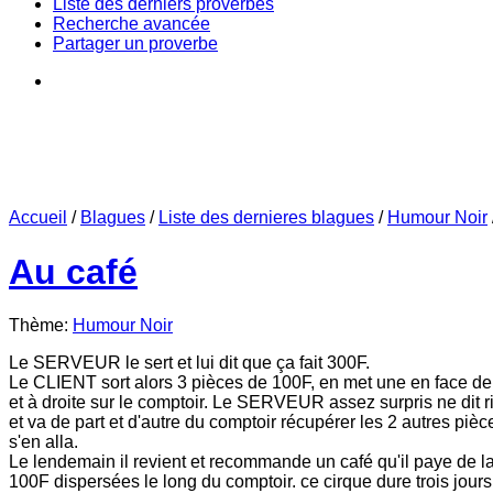
Liste des derniers proverbes
Recherche avancée
Partager un proverbe
Accueil
/
Blagues
/
Liste des dernieres blagues
/
Humour Noir
Au café
Thème:
Humour Noir
Le SERVEUR le sert et lui dit que ça fait 300F.
Le CLIENT sort alors 3 pièces de 100F, en met une en face de l
et à droite sur le comptoir. Le SERVEUR assez surpris ne dit ri
et va de part et d'autre du comptoir récupérer les 2 autres pièc
s'en alla.
Le lendemain il revient et recommande un café qu'il paye de 
100F dispersées le long du comptoir. ce cirque dure trois jours