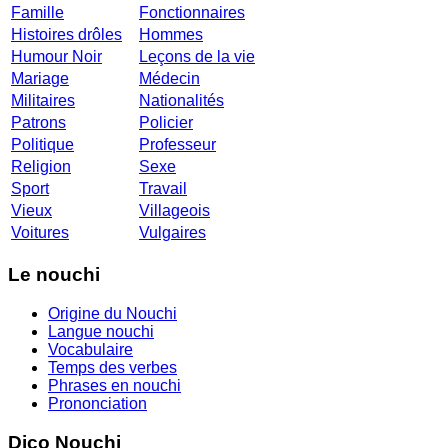
Famille
Fonctionnaires
Histoires drôles
Hommes
Humour Noir
Leçons de la vie
Mariage
Médecin
Militaires
Nationalités
Patrons
Policier
Politique
Professeur
Religion
Sexe
Sport
Travail
Vieux
Villageois
Voitures
Vulgaires
Le nouchi
Origine du Nouchi
Langue nouchi
Vocabulaire
Temps des verbes
Phrases en nouchi
Prononciation
Dico Nouchi