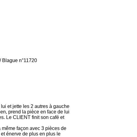
/
Blague n°11720
ui et jette les 2 autres à gauche
en, prend la pièce en face de lui
es. Le CLIENT finit son café et
la même façon avec 3 pièces de
 et énerve de plus en plus le