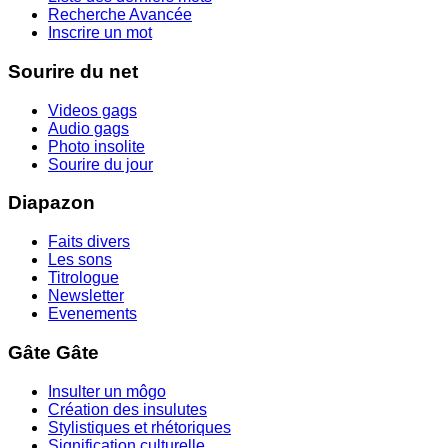
Recherche Avancée
Inscrire un mot
Sourire du net
Videos gags
Audio gags
Photo insolite
Sourire du jour
Diapazon
Faits divers
Les sons
Titrologue
Newsletter
Evenements
Gâte Gâte
Insulter un môgo
Création des insulutes
Stylistiques et rhétoriques
Signification culturelle