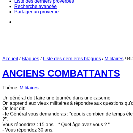
Liste des derniers proverbes
Recherche avancée
Partager un proverbe
Accueil
/
Blagues
/
Liste des dernieres blagues
/
Militaires
/
Bl
ANCIENS COMBATTANTS
Thème:
Militaires
Un général doit faire une tournée dans une caserne.
On apprend aux vieux militaires à répondre aux questions qu'o
On leur dit:
- le Général vous demanderas : “depuis combien de temps êtes
?”.
Vous répondrez : 15 ans. - “ Quel âge avez vous ? ”
- Vous répondez 30 ans.