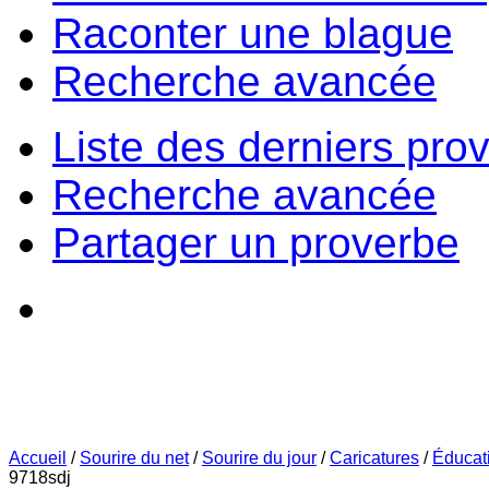
Raconter une blague
Recherche avancée
Liste des derniers pro
Recherche avancée
Partager un proverbe
Accueil
/
Sourire du net
/
Sourire du jour
/
Caricatures
/
Éducat
9718sdj