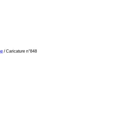
ue
/
Caricature n°848