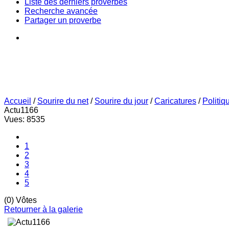
Liste des derniers proverbes
Recherche avancée
Partager un proverbe
Accueil
/
Sourire du net
/
Sourire du jour
/
Caricatures
/
Politiq
Actu1166
Vues: 8535
1
2
3
4
5
(0) Vôtes
Retourner à la galerie