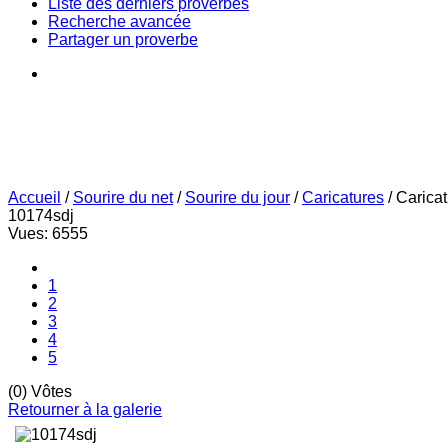
Liste des derniers proverbes
Recherche avancée
Partager un proverbe
Accueil
/
Sourire du net
/
Sourire du jour
/
Caricatures
/
Carica
10174sdj
Vues: 6555
1
2
3
4
5
(0) Vôtes
Retourner à la galerie