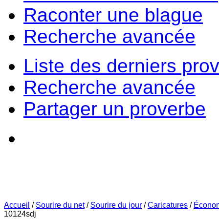
Raconter une blague
Recherche avancée
Liste des derniers pro
Recherche avancée
Partager un proverbe
Accueil
/
Sourire du net
/
Sourire du jour
/
Caricatures
/
Écono
10124sdj