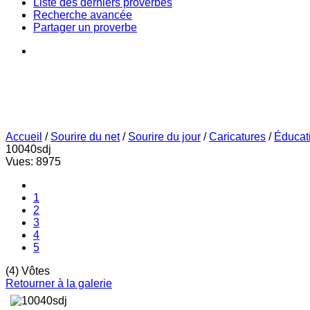
Liste des derniers proverbes
Recherche avancée
Partager un proverbe
Accueil
/
Sourire du net
/
Sourire du jour
/
Caricatures
/
Éducat
10040sdj
Vues: 8975
1
2
3
4
5
(4) Vôtes
Retourner à la galerie