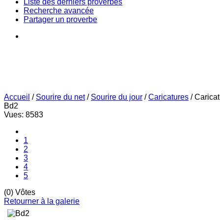
Liste des derniers proverbes
Recherche avancée
Partager un proverbe
Accueil
/
Sourire du net
/
Sourire du jour
/
Caricatures
/
Carica
Bd2
Vues: 8583
1
2
3
4
5
(0) Vôtes
Retourner à la galerie