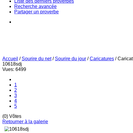
Liste des derniers proverbes
Recherche avancée
Partager un proverbe
Accueil
/
Sourire du net
/
Sourire du jour
/
Caricatures
/
Carica
10618sdj
Vues: 6499
1
2
3
4
5
(0) Vôtes
Retourner à la galerie