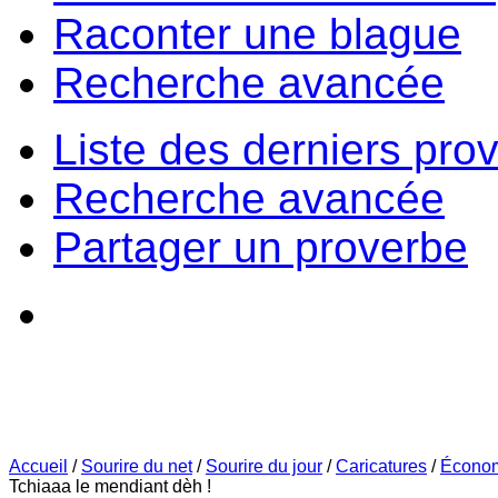
Raconter une blague
Recherche avancée
Liste des derniers pro
Recherche avancée
Partager un proverbe
Accueil
/
Sourire du net
/
Sourire du jour
/
Caricatures
/
Écono
Tchiaaa le mendiant dèh !