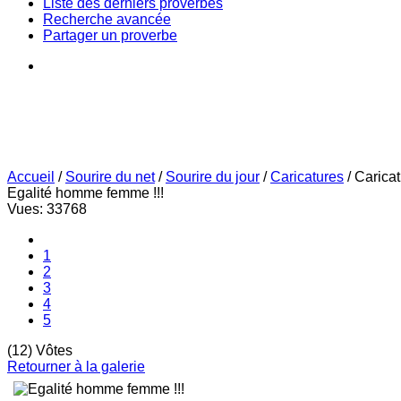
Liste des derniers proverbes
Recherche avancée
Partager un proverbe
Accueil
/
Sourire du net
/
Sourire du jour
/
Caricatures
/
Carica
Egalité homme femme !!!
Vues: 33768
1
2
3
4
5
(12) Vôtes
Retourner à la galerie