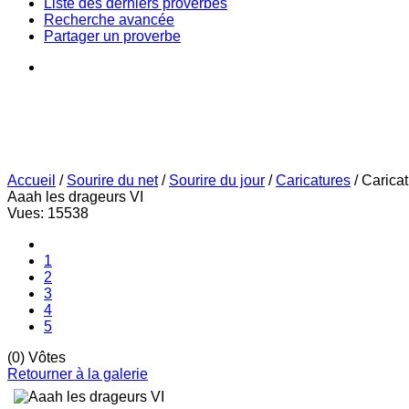
Liste des derniers proverbes
Recherche avancée
Partager un proverbe
Accueil
/
Sourire du net
/
Sourire du jour
/
Caricatures
/
Carica
Aaah les drageurs VI
Vues: 15538
1
2
3
4
5
(0) Vôtes
Retourner à la galerie