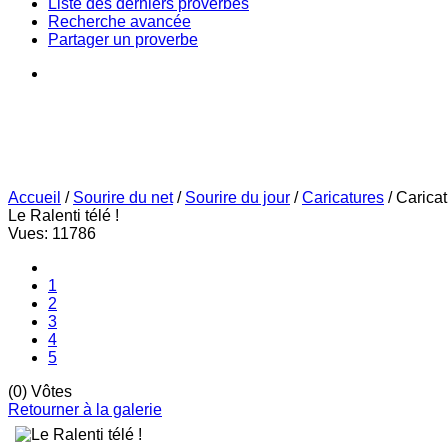
Liste des derniers proverbes
Recherche avancée
Partager un proverbe
Accueil
/
Sourire du net
/
Sourire du jour
/
Caricatures
/
Carica
Le Ralenti télé !
Vues: 11786
1
2
3
4
5
(0) Vôtes
Retourner à la galerie