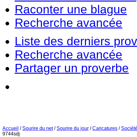
Raconter une blague
Recherche avancée
Liste des derniers pro
Recherche avancée
Partager un proverbe
Accueil
/
Sourire du net
/
Sourire du jour
/
Caricatures
/
Sociét
9744sdj