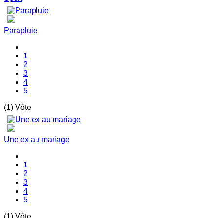
Parapluie
1
2
3
4
5
(1) Vôte
Une ex au mariage
1
2
3
4
5
(1) Vôte