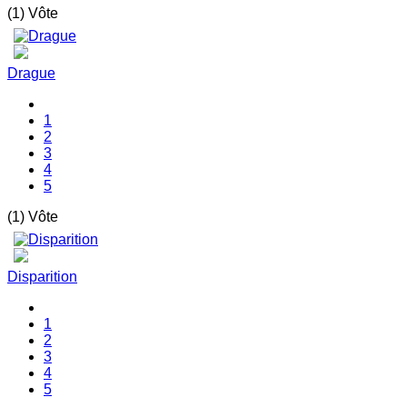
(1) Vôte
Drague
1
2
3
4
5
(1) Vôte
Disparition
1
2
3
4
5