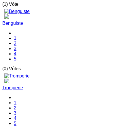
(1) Vôte
Benguiste
1
2
3
4
5
(0) Vôtes
Tromperie
1
2
3
4
5