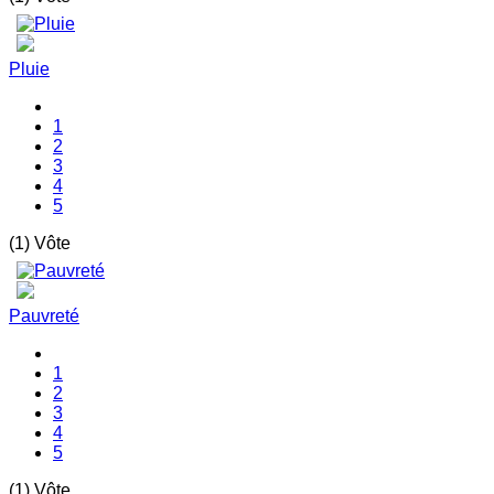
Pluie
1
2
3
4
5
(1) Vôte
Pauvreté
1
2
3
4
5
(1) Vôte