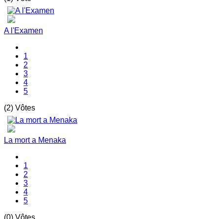
A l'Examen
1
2
3
4
5
(2) Vôtes
La mort a Menaka
1
2
3
4
5
(0) Vôtes