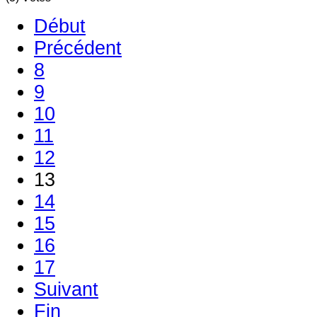
Début
Précédent
8
9
10
11
12
13
14
15
16
17
Suivant
Fin