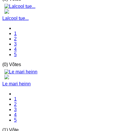
Lalcool tue...
1
2
3
4
5
(0) Vôtes
Le mari heinn
1
2
3
4
5
(1) Vôte