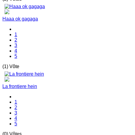
Haaa ok gagaga
1
2
3
4
5
(1) Vôte
La frontiere hein
1
2
3
4
5
(0) Vôtes