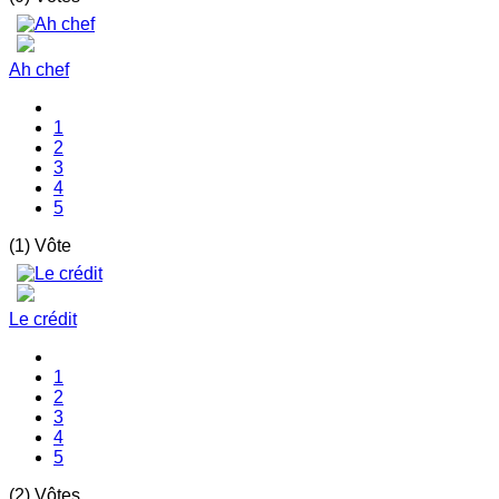
Ah chef
1
2
3
4
5
(1) Vôte
Le crédit
1
2
3
4
5
(2) Vôtes