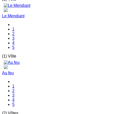
Le Mendiant
1
2
3
4
5
(1) Vôte
Au feu
1
2
3
4
5
(2) Vôtes