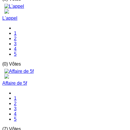
L'appel
1
2
3
4
5
(0) Vôtes
Affaire de 5f
1
2
3
4
5
(7) Vôtes