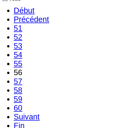
Début
Précédent
51
52
53
54
55
56
57
58
59
60
Suivant
Fin