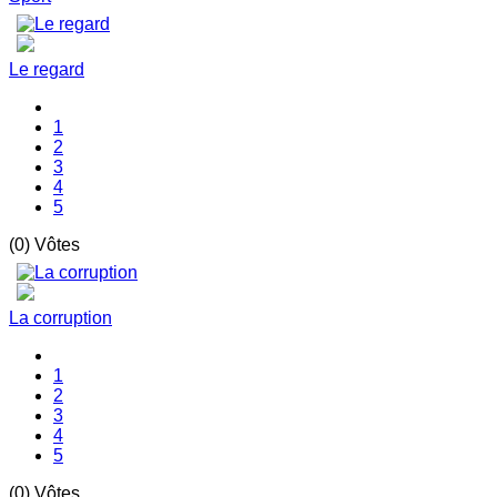
Le regard
1
2
3
4
5
(0) Vôtes
La corruption
1
2
3
4
5
(0) Vôtes