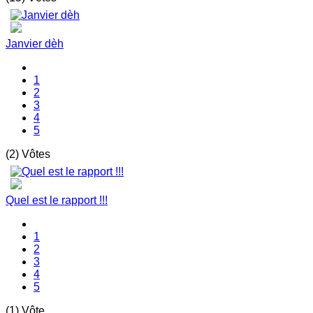
Janvier dèh
1
2
3
4
5
(2) Vôtes
Quel est le rapport !!!
1
2
3
4
5
(1) Vôte