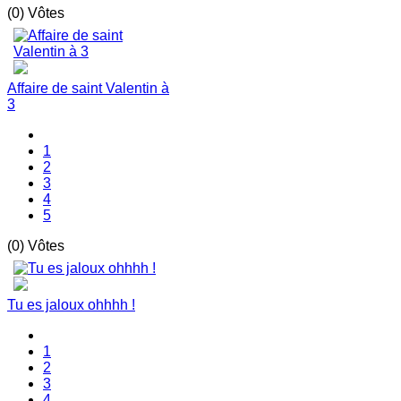
(0) Vôtes
Affaire de saint Valentin à
3
1
2
3
4
5
(0) Vôtes
Tu es jaloux ohhhh !
1
2
3
4