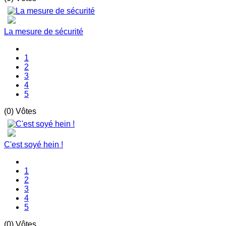
La mesure de sécurité
1
2
3
4
5
(0) Vôtes
C'est soyé hein !
1
2
3
4
5
(0) Vôtes