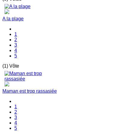
A la plage
1
2
3
4
5
(1) Vôte
Maman est trop rassasiée
1
2
3
4
5