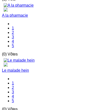
A la pharmacie
1
2
3
4
5
(0) Vôtes
Le malade hein
1
2
3
4
5
(0) Vôtes