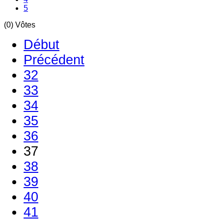
5
(0) Vôtes
Début
Précédent
32
33
34
35
36
37
38
39
40
41