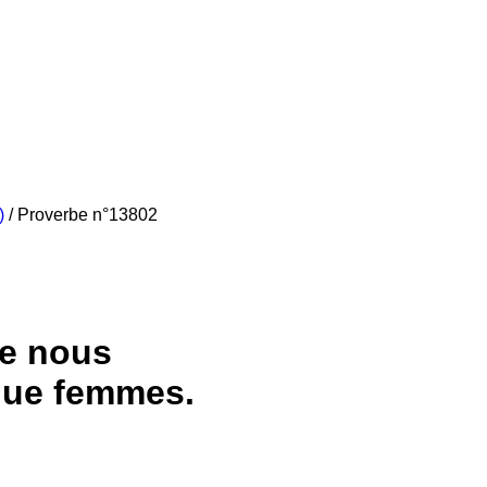
)
/
Proverbe n°13802
ue nous
que femmes.