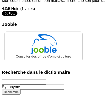
Mon cousin sisco est un bon manawa, il cherche son jeton dan
4.0/
5
Note (1 votes)
Jooble
Consulter des offres d'emploi culture
Recherche dans le dictionnaire
Synonyme
Recherche