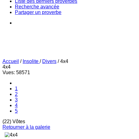
Liste des derniers proverbes
Recherche avancée
Partager un proverbe
Accueil
/
Insolite
/
Divers
/
4x4
4x4
Vues: 58571
1
2
3
4
5
(22) Vôtes
Retourner à la galerie