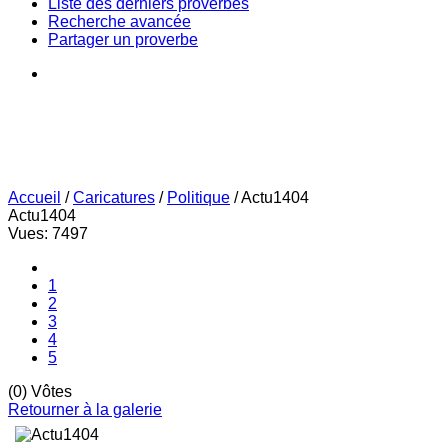
Liste des derniers proverbes
Recherche avancée
Partager un proverbe
Accueil
/
Caricatures
/
Politique
/
Actu1404
Actu1404
Vues: 7497
1
2
3
4
5
(0) Vôtes
Retourner à la galerie