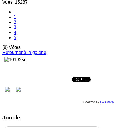
Vues: 15287
1
2
3
4
5
(9) Vôtes
Retourner à la galerie
Powered by
FW Gallery
Jooble