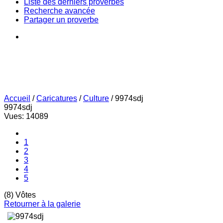
Liste des derniers proverbes
Recherche avancée
Partager un proverbe
Accueil
/
Caricatures
/
Culture
/
9974sdj
9974sdj
Vues: 14089
1
2
3
4
5
(8) Vôtes
Retourner à la galerie