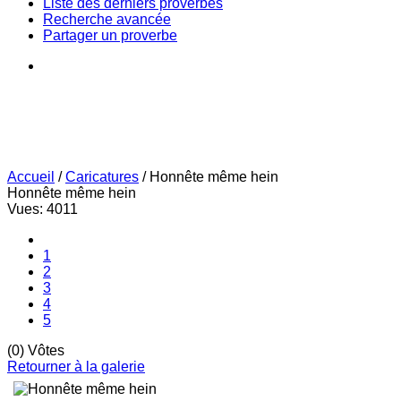
Liste des derniers proverbes
Recherche avancée
Partager un proverbe
Accueil
/
Caricatures
/
Honnête même hein
Honnête même hein
Vues: 4011
1
2
3
4
5
(0) Vôtes
Retourner à la galerie