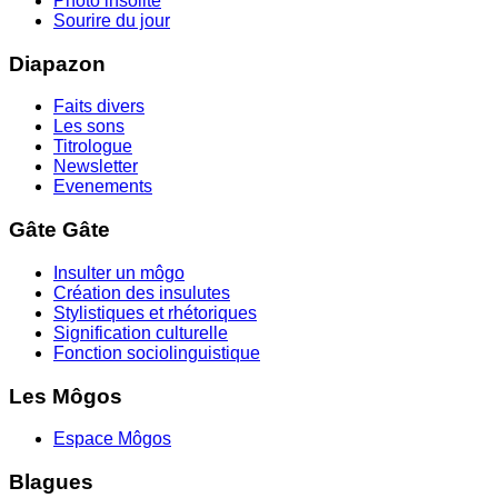
Photo insolite
Sourire du jour
Diapazon
Faits divers
Les sons
Titrologue
Newsletter
Evenements
Gâte Gâte
Insulter un môgo
Création des insulutes
Stylistiques et rhétoriques
Signification culturelle
Fonction sociolinguistique
Les Môgos
Espace Môgos
Blagues