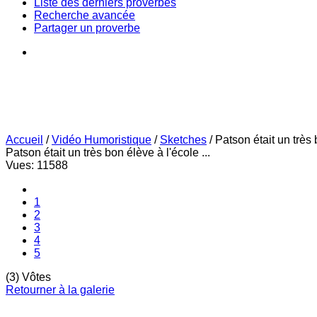
Liste des derniers proverbes
Recherche avancée
Partager un proverbe
Accueil
/
Vidéo Humoristique
/
Sketches
/
Patson était un très 
Patson était un très bon élève à l'école ...
Vues: 11588
1
2
3
4
5
(3) Vôtes
Retourner à la galerie