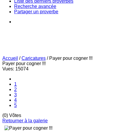
Liste des derniers proverbes
Recherche avancée
Partager un proverbe
Accueil
/
Caricatures
/
Payer pour cogner !!!
Payer pour cogner !!!
Vues: 15074
1
2
3
4
5
(0) Vôtes
Retourner à la galerie