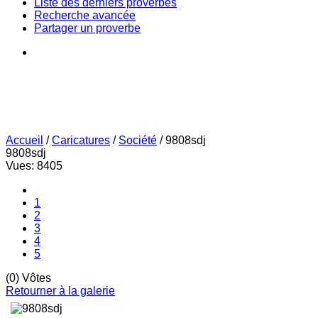
Liste des derniers proverbes
Recherche avancée
Partager un proverbe
Accueil
/
Caricatures
/
Société
/
9808sdj
9808sdj
Vues: 8405
1
2
3
4
5
(0) Vôtes
Retourner à la galerie