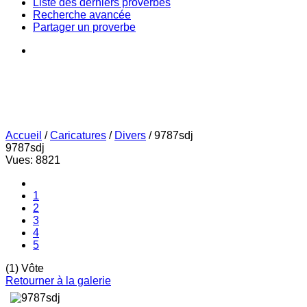
Liste des derniers proverbes
Recherche avancée
Partager un proverbe
Accueil
/
Caricatures
/
Divers
/
9787sdj
9787sdj
Vues: 8821
1
2
3
4
5
(1) Vôte
Retourner à la galerie