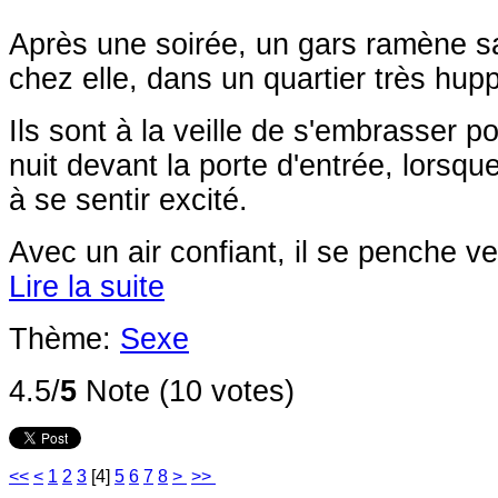
Après une soirée, un gars ramène sa
chez elle, dans un quartier très hup
Ils sont à la veille de s'embrasser p
nuit devant la porte d'entrée, lors
à se sentir excité.
Avec un air confiant, il se penche ve
Lire la suite
Thème:
Sexe
4.5/
5
Note (10 votes)
<<
<
1
2
3
[
4
]
5
6
7
8
>
>>